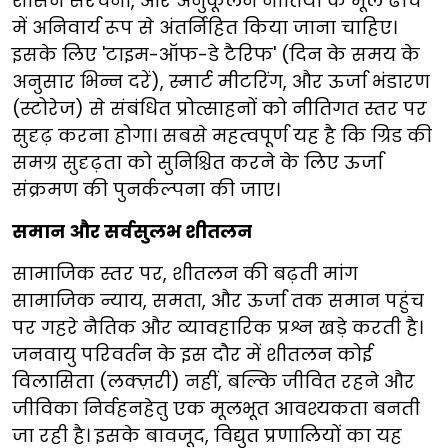
शासन संरचना, और अनुकूलन नीतियों के मूल ढांचे
में अनिवार्य रूप से अंतर्निहित किया जाना चाहिए।
इसके लिए 'टाइम-ऑफ-डे टैरिफ' (दिन के समय के
अनुसार भिन्न दरें), स्मार्ट मीटरिंग, और ऊर्जा भंडारण
(स्टोरेज) से संबंधित प्रोत्साहनों को नीतिगत स्तर पर
सुदृढ़ करना होगा। सबसे महत्वपूर्ण यह है कि ग्रिड की
समग्र सुदृढ़ता को सुनिश्चित करने के लिए ऊर्जा
संक्रमण की पुनर्कल्पना की जाए।
समान और सर्वसुलभ शीतलन
सामाजिक स्तर पर, शीतलन की बढ़ती मांग
सामाजिक न्याय, समता, और ऊर्जा तक समान पहुंच
पर गहरे नैतिक और व्यावहारिक प्रश्न खड़े करती है।
जनवायु परिवर्तन के इस दौर में शीतलन कोई
विलासिता (लक्ज़री) नहीं, बल्कि जीवित रहने और
जीविका निर्वहनहेतु एक मूलभूत आवश्यकता बनती
जा रही है। इसके बावजूद, विद्युत प्रणालियों का यह