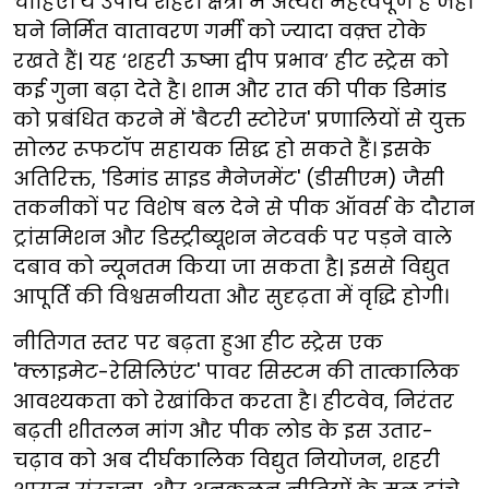
चाहिए। ये उपाय शहरी क्षेत्रों में अत्यंत महत्वपूर्ण हैं जहां
घने निर्मित वातावरण गर्मी को ज्यादा वक़्त रोके
रखते हैं| यह ‘शहरी ऊष्मा द्वीप प्रभाव’ हीट स्ट्रेस को
कई गुना बढ़ा देते है। शाम और रात की पीक डिमांड
को प्रबंधित करने में 'बैटरी स्टोरेज' प्रणालियों से युक्त
सोलर रूफटॉप सहायक सिद्ध हो सकते हैं। इसके
अतिरिक्त, 'डिमांड साइड मैनेजमेंट' (डीसीएम) जैसी
तकनीकों पर विशेष बल देने से पीक ऑवर्स के दौरान
ट्रांसमिशन और डिस्ट्रीब्यूशन नेटवर्क पर पड़ने वाले
दबाव को न्यूनतम किया जा सकता है| इससे विद्युत
आपूर्ति की विश्वसनीयता और सुदृढ़ता में वृद्धि होगी।
नीतिगत स्तर पर बढ़ता हुआ हीट स्ट्रेस एक
'क्लाइमेट-रेसिलिएंट' पावर सिस्टम की तात्कालिक
आवश्यकता को रेखांकित करता है। हीटवेव, निरंतर
बढ़ती शीतलन मांग और पीक लोड के इस उतार-
चढ़ाव को अब दीर्घकालिक विद्युत नियोजन, शहरी